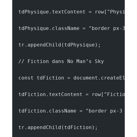
  tdPhysique.textContent = row["Physique
  tdPhysique.className = "border px-3 py
  tr.appendChild(tdPhysique);
  // Fiction dans No Man’s Sky
  const tdFiction = document.createEleme
  tdFiction.textContent = row["Fiction d
  tdFiction.className = "border px-3 py-
  tr.appendChild(tdFiction);