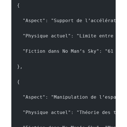
  {
    "Aspect": "Support de l’accélération
    "Physique actuel": "Limite entre 4 e
    "Fiction dans No Man’s Sky": "61 G o
  },
  {
    "Aspect": "Manipulation de l’espace-
    "Physique actuel": "Théorie des trou