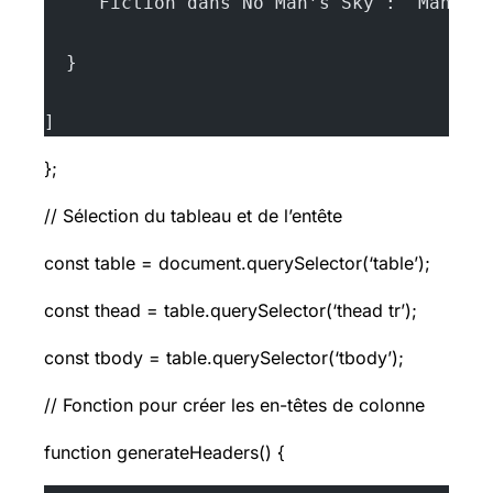
    "Fiction dans No Man’s Sky": "Manipu
  }
]
};
// Sélection du tableau et de l’entête
const table = document.querySelector(‘table’);
const thead = table.querySelector(‘thead tr’);
const tbody = table.querySelector(‘tbody’);
// Fonction pour créer les en-têtes de colonne
function generateHeaders() {