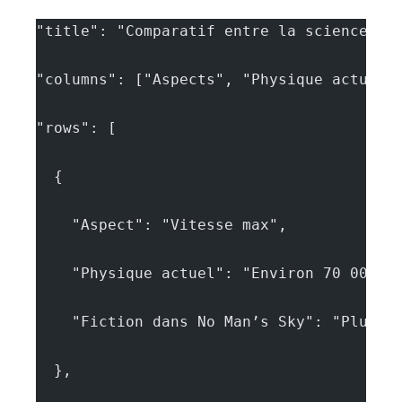
"title": "Comparatif entre la science et
"columns": ["Aspects", "Physique actuel"
"rows": [
  {
    "Aspect": "Vitesse max",
    "Physique actuel": "Environ 70 000 k
    "Fiction dans No Man’s Sky": "Plusie
  },