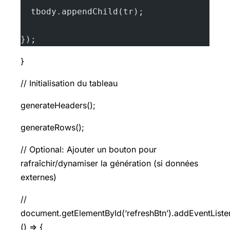
  tbody.appendChild(tr);
});
}
// Initialisation du tableau
generateHeaders();
generateRows();
// Optional: Ajouter un bouton pour
rafraîchir/dynamiser la génération (si données
externes)
//
document.getElementById(‘refreshBtn’).addEventListene
() => {