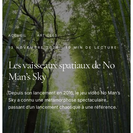
ACCUEIL
·
ARTICLES
13 NOVEMBRE 2025
· 10 MIN DE LECTURE
Les vaisseaux spatiaux de No
Man’s Sky
Depuis son lancement en 2016, le jeu vidéo No Man’s
Sky a connu une métamorphose spectaculaire,
passant d’un lancement chaotique à une référence.