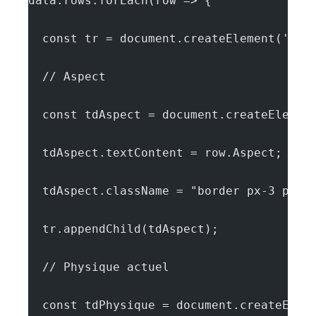
data.rows.forEach(row => {
  const tr = document.createElement('tr'
  // Aspect
  const tdAspect = document.createElemen
  tdAspect.textContent = row.Aspect;
  tdAspect.className = "border px-3 py-2
  tr.appendChild(tdAspect);
  // Physique actuel
  const tdPhysique = document.createElem