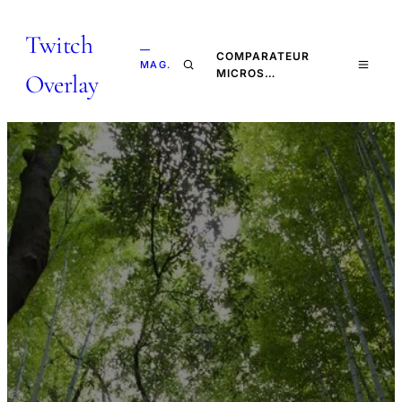
Twitch
—
COMPARATEUR
MAG.
MICROS…
Overlay