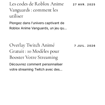
d’application qui se fermes.
Les codes de Roblox Anime
27 AVR. 2025
Vanguards : comment les
utiliser
Plongez dans l'univers captivant de
Roblox Anime Vanguards, un jeu qui
attire les passionnés d'animation et
de stratégie.
Overlay Twitch Animé
7 JUIL. 2026
Gratuit : 10 Modèles pour
Booster Votre Streaming
Découvrez comment personnaliser
votre streaming Twitch avec des
overlays animés gratuits. Comparez
les 10 meilleurs modèles pour
améliorer votre expérience de
streaming et augmenter vos abonnés.
Téléchargez-les maintenant et
commencez à streamer comme un pro