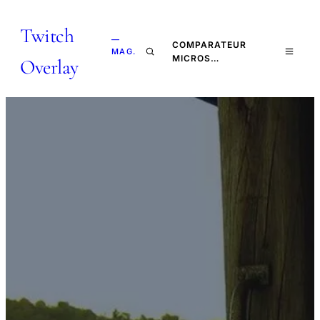
Twitch
—
COMPARATEUR
MAG.
MICROS…
Overlay