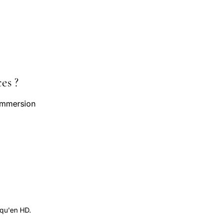
es ?
 immersion
 qu'en HD.