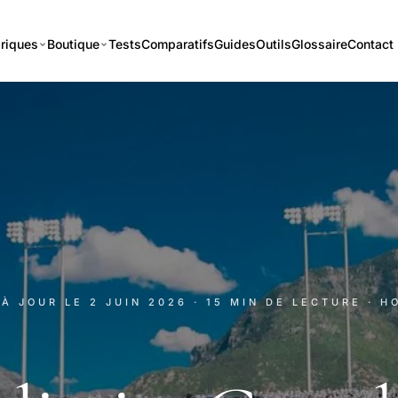
riques
Boutique
Tests
Comparatifs
Guides
Outils
Glossaire
Contact
 À JOUR LE
2 JUIN 2026
· 15 MIN DE LECTURE
· H