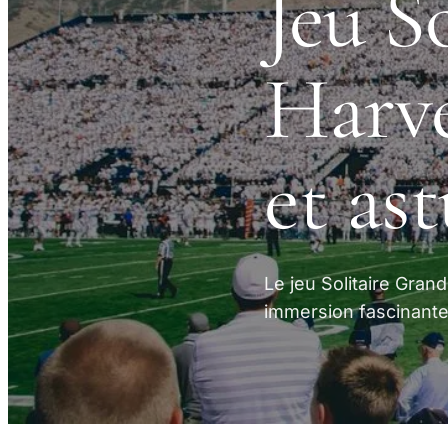
Jeu S
Harve
et as
Le jeu Solitaire Gran
immersion fascinante 