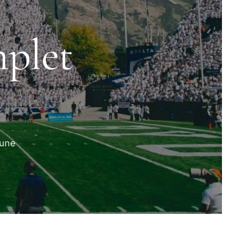
mplet
 une