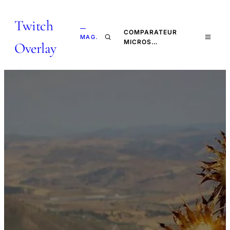
Twitch
—
COMPARATEUR
MAG.
MICROS…
Overlay