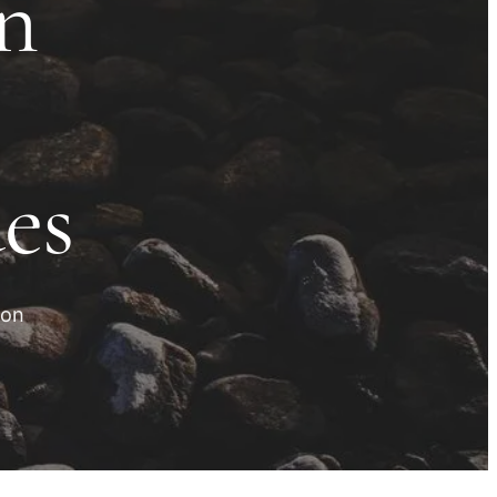
n
es
ion