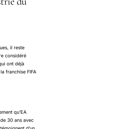
trie du
es, il reste
re considéré
ui ont déjà
 la franchise FIFA
rement qu’EA
s de 30 ans avec
 témoignent d’un