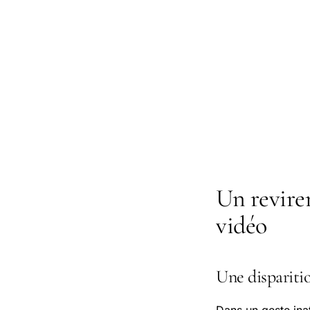
Un revire
vidéo
Une dispariti
Dans un geste inat