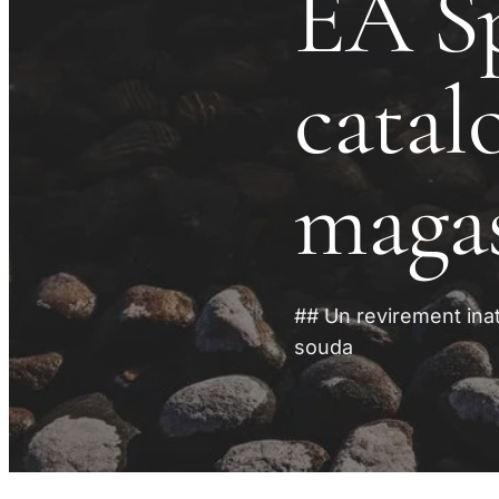
EA Sp
catal
magas
## Un revirement inat
souda