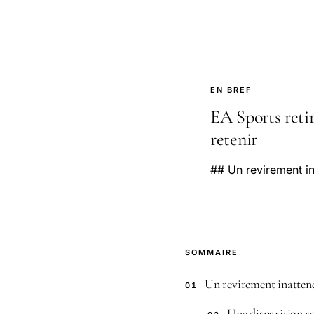
EN BREF
EA Sports retir
retenir
## Un revirement in
SOMMAIRE
Un revirement inattend
01
Une disparition s