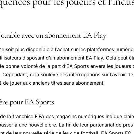
uences pour les joueurs et l’indus
 jouable avec un abonnement EA Play
e soit plus disponible à l’achat sur les plateformes numériqu
utilisateurs disposant d’un abonnement EA Play. Cela peut êt
 bonne volonté de la part d’EA Sports envers les joueurs q
u. Cependant, cela soulève des interrogations sur l’avenir de
ité de jouer aux anciens titres sans abonnement.
ère pour EA Sports
n de la franchise FIFA des magasins numériques indique clai
passer à une nouvelle ère. La fin de leur partenariat de prè
ent de leur nouvelle
série de jeux
de football, EA Sports FC,