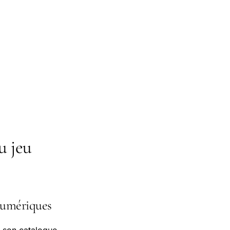
u jeu
 numériques
de son catalogue