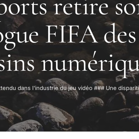
orts retire so
ogue FIFA des
ins numériqu
tendu dans l'industrie du jeu vidéo ### Une disparit