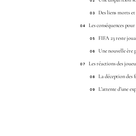
02
Des liens morts et
03
Les conséquences pour l
04
FIFA 23 reste jou
05
Une nouvelle ère 
06
Les réactions des joueur
07
La déception des f
08
L’attente d’une ex
09