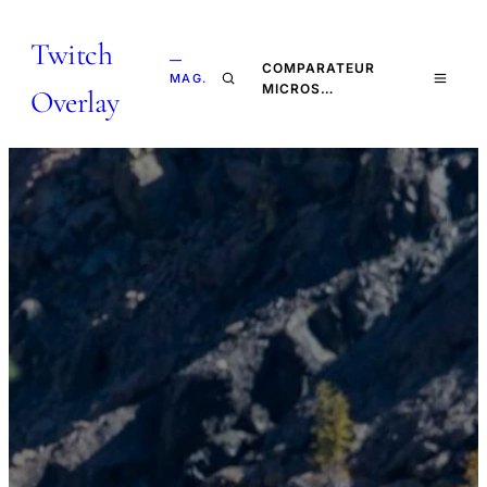
Twitch
—
COMPARATEUR
MAG.
MICROS…
Overlay