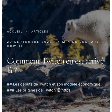
ACCUEIL
·
ARTICLES
20 SEPTEMBRE 2023
· 4 MIN DE LECTURE
·
HOW TO
Comment Twitch en est arrivé
là ?
## Les débuts de Twitch et son modèle économique
### Les origines de Twitch ![](https