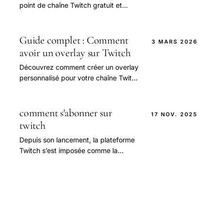
point de chaîne Twitch gratuit et
augmenter vos chances de succès
sur la plateforme.
Guide complet : Comment
3 MARS 2026
avoir un overlay sur Twitch
Découvrez comment créer un overlay
personnalisé pour votre chaîne Twitch
et améliorer l'expérience de vos
spectateurs.
comment s'abonner sur
17 NOV. 2025
twitch
Depuis son lancement, la plateforme
Twitch s’est imposée comme la
référence mondiale du streaming en
direct, réunissant des millions
d’utilisateurs.