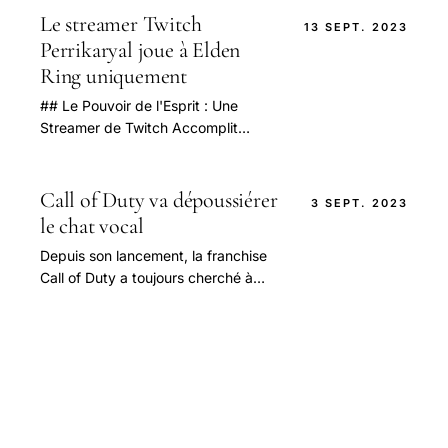
innovants issus.
Le streamer Twitch
13 SEPT. 2023
Perrikaryal joue à Elden
Ring uniquement
## Le Pouvoir de l'Esprit : Une
Streamer de Twitch Accomplit
l'Impensable
Call of Duty va dépoussiérer
3 SEPT. 2023
le chat vocal
Depuis son lancement, la franchise
Call of Duty a toujours cherché à
innover et à offrir une expérience de
jeu immersive.