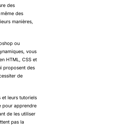
ure des
ou même des
sieurs manières,
toshop ou
 dynamiques, vous
 en HTML, CSS et
qui proposent des
cessiter de
t leurs tutoriels
ce pour apprendre
t de les utiliser
tent pas la