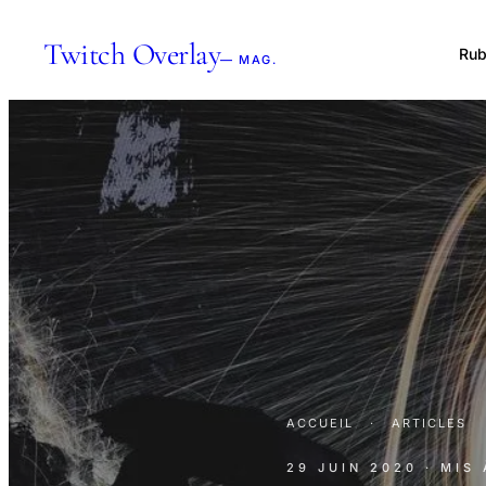
Twitch Overlay
Rub
— MAG.
ACCUEIL
·
ARTICLES
29 JUIN 2020
· MIS