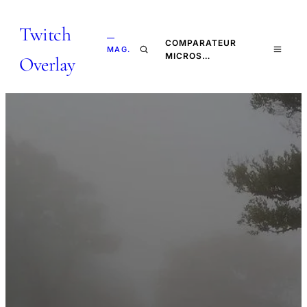
Twitch
—
COMPARATEUR
MAG.
MICROS…
Overlay