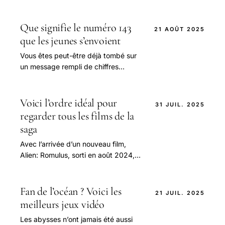
déploie avec une rapidité sans
précédent.
Que signifie le numéro 143
21 AOÛT 2025
que les jeunes s’envoient
Vous êtes peut-être déjà tombé sur
un message rempli de chiffres
mystérieux – 143, 666, 1122 – sans
trop savoir ce qu’ils voulaient dire.
Voici l’ordre idéal pour
31 JUIL. 2025
regarder tous les films de la
saga
Avec l’arrivée d’un nouveau film,
Alien: Romulus, sorti en août 2024,
les fans de science-fiction ont une
nouvelle occasion de se replonger.
Fan de l’océan ? Voici les
21 JUIL. 2025
meilleurs jeux vidéo
Les abysses n’ont jamais été aussi