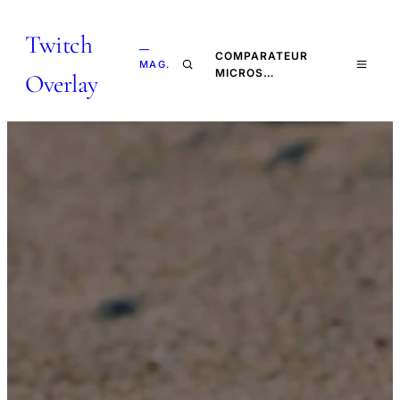
Twitch
—
COMPARATEUR
MAG.
MICROS…
Overlay