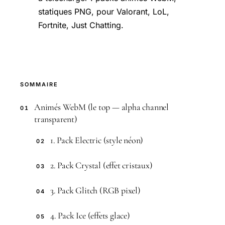
statiques PNG, pour Valorant, LoL,
Fortnite, Just Chatting.
SOMMAIRE
Animés WebM (le top — alpha channel
01
transparent)
1. Pack Electric (style néon)
02
2. Pack Crystal (effet cristaux)
03
3. Pack Glitch (RGB pixel)
04
4. Pack Ice (effets glace)
05