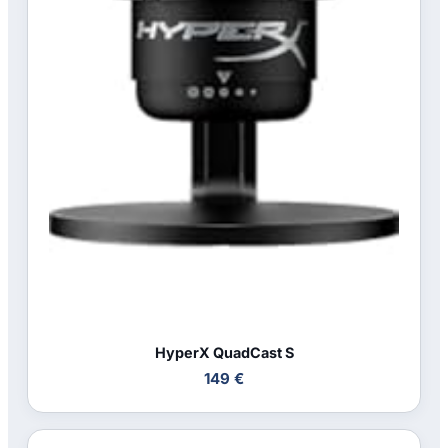
HyperX QuadCast S
149 €