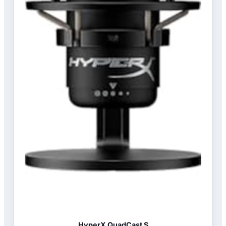
HyperX QuadCast S