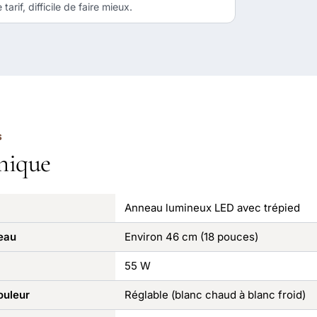
arif, difficile de faire mieux.
S
nique
Anneau lumineux LED avec trépied
eau
Environ 46 cm (18 pouces)
55 W
ouleur
Réglable (blanc chaud à blanc froid)