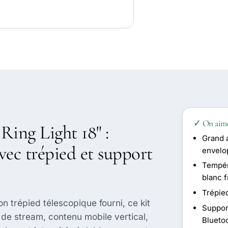
✓ On aim
Ring Light 18" :
Grand 
ec trépied et support
envelo
Tempér
blanc f
Trépie
 trépied télescopique fourni, ce kit
Suppor
de stream, contenu mobile vertical,
Blueto