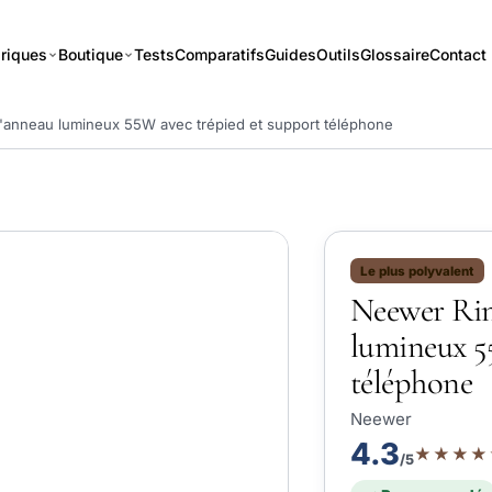
riques
Boutique
Tests
Comparatifs
Guides
Outils
Glossaire
Contact
 l'anneau lumineux 55W avec trépied et support téléphone
Le plus polyvalent
Neewer Ring
lumineux 5
téléphone
Neewer
4.3
★★★★
/5