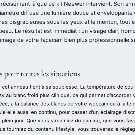
 précisément là que ce kit Neewer intervient. Son an
iamètre diffuse une lumière douce et enveloppante q
s disgracieuses sous les yeux et le menton, tout en
peau. Le résultat est immédiat : un visage clair, ho
 l’image de votre facecam bien plus professionnelle 
s pour toutes les situations
 cet anneau tient à sa souplesse. La température de coul
y au blanc froid plus clinique, ce qui permet d’accorder v
ièce, à la balance des blancs de votre webcam ou à la tei
ule elle aussi en continu, pour passer d’un éclairage disc
 plein jour. Que vous streamiez du gaming, que vous fass
us tourniez du contenu lifestyle, vous trouverez le régla