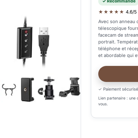
✓ Recommandé
★★★★★
4.6/5 
Avec son anneau d
télescopique fourn
facecam de stream
portrait. Températ
téléphone et récep
et abordable qui e
✓ Paiement sécuris
Lien partenaire : une
vous.