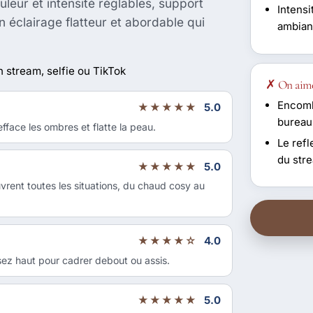
leur et intensité réglables, support
Intensi
n éclairage flatteur et abordable qui
ambia
 stream, selfie ou TikTok
✗ On aim
Encombr
★★★★★
5.0
bureau
face les ombres et flatte la peau.
Le refl
du str
★★★★★
5.0
vrent toutes les situations, du chaud cosy au
★★★★☆
4.0
sez haut pour cadrer debout ou assis.
★★★★★
5.0