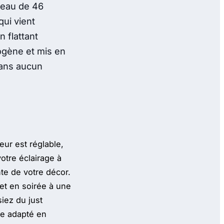
neau de 46
ui vient
 flattant
mogène et mis en
sans aucun
eur est réglable,
otre éclairage à
nte de votre décor.
ret en soirée à une
iez du just
ge adapté en