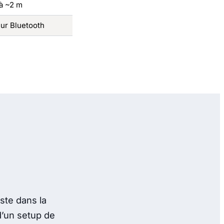
'à ~2 m
eur Bluetooth
ste dans la
d’un setup de