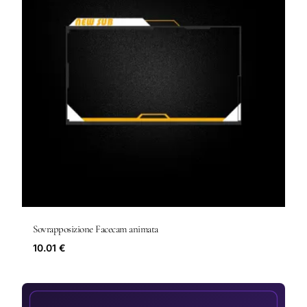
Sovrapposizione Facecam animata
10.01 €