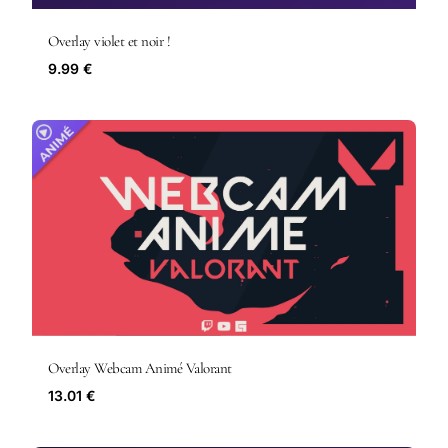
Overlay violet et noir !
9.99 €
Overlay Webcam Animé Valorant
13.01 €