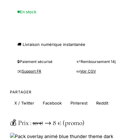
En stock
🛒 Commander ce produit
🚚 Livraison numérique instantanée
🔒
Paiement sécurisé
↩️
Remboursement 14j
✉️
Support FR
📜
Voir CGV
PARTAGER
X / Twitter
Facebook
Pinterest
Reddit
💰 Prix :
10 €
→
8 €
(promo)