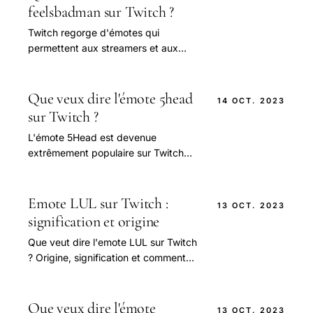
feelsbadman sur Twitch ?
Twitch regorge d'émotes qui
permettent aux streamers et aux
viewers d'exprimer leurs émotions de
manière visuelle.
Que veux dire l'émote 5head
14 OCT. 2023
sur Twitch ?
L'émote 5Head est devenue
extrêmement populaire sur Twitch
ces dernières années, captivant
l'attention des spectateurs et des
streamers.
Emote LUL sur Twitch :
13 OCT. 2023
signification et origine
Que veut dire l'emote LUL sur Twitch
? Origine, signification et comment
l'utiliser dans le chat. Tout savoir sur
ce classique du streaming.
Que veux dire l'émote
13 OCT. 2023