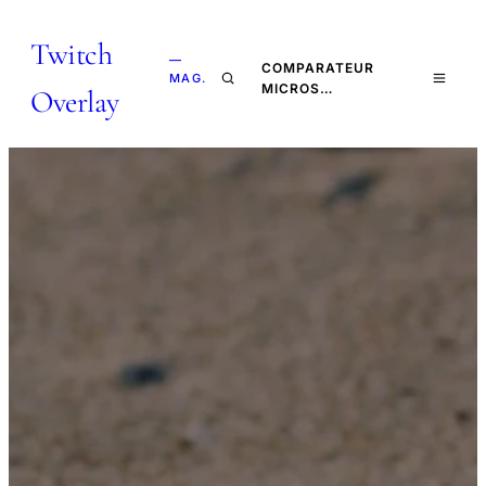
Twitch
—
COMPARATEUR
MAG.
MICROS…
Overlay