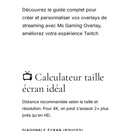
Découvrez le guide complet pour
créer et personnaliser vos overlays de
streaming avec Ms Gaming Overlay,
améliorez votre expérience Twitch
📺 Calculateur taille
écran idéal
Distance recommandée selon la taille et
résolution. Pour 4K, on peut s'asseoir 2× plus
près qu'en HD.
DIAGONALE ÉCRAN (POUCES)