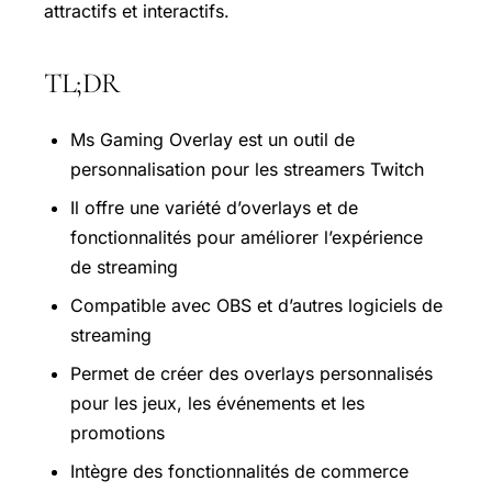
attractifs et interactifs.
TL;DR
Ms Gaming Overlay est un outil de
personnalisation pour les streamers Twitch
Il offre une variété d’overlays et de
fonctionnalités pour améliorer l’expérience
de streaming
Compatible avec OBS et d’autres logiciels de
streaming
Permet de créer des overlays personnalisés
pour les jeux, les événements et les
promotions
Intègre des fonctionnalités de commerce