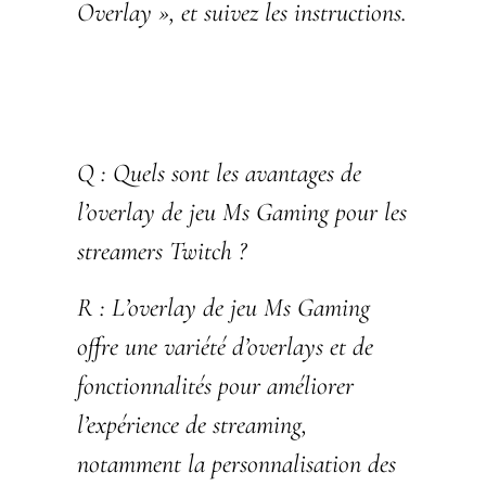
Overlay », et suivez les instructions.
Q :
Quels sont les avantages de
l’overlay de jeu Ms Gaming pour les
streamers Twitch ?
R :
L’overlay de jeu Ms Gaming
offre une variété d’overlays et de
fonctionnalités pour améliorer
l’expérience de streaming,
notamment la personnalisation des