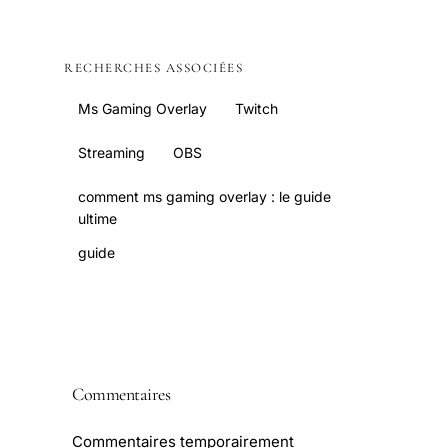
RECHERCHES ASSOCIÉES
Ms Gaming Overlay
Twitch
Streaming
OBS
comment ms gaming overlay : le guide
ultime
guide
Commentaires
Commentaires temporairement