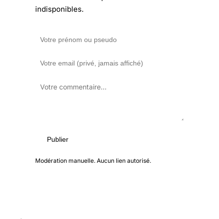
indisponibles.
Publier
Modération manuelle. Aucun lien autorisé.