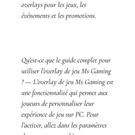
overlays pour les jeux, les
événements et les promotions.
Qu’est-ce que le guide complet pour
utiliser l’overlay de jeu Ms Gaming
?
— L’overlay de jeu Ms Gaming est
une fonctionnalité qui permet aux
joueurs de personnaliser leur
expérience de jeu sur PC. Pour
l’activer, allez dans les paramètres