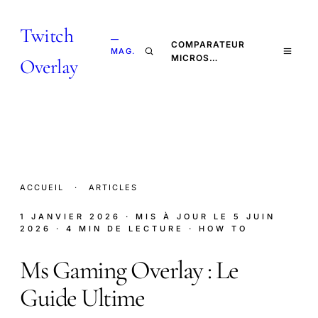
Twitch
—
COMPARATEUR
MAG.
MICROS…
Overlay
ACCUEIL
·
ARTICLES
1 JANVIER 2026
· MIS À JOUR LE
5 JUIN
2026
· 4 MIN DE LECTURE
· HOW TO
Ms Gaming Overlay : Le
Guide Ultime