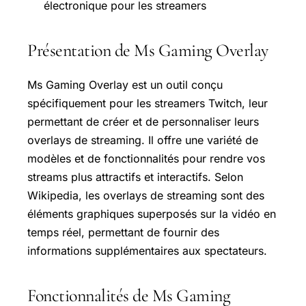
électronique pour les streamers
Présentation de Ms Gaming Overlay
Ms Gaming Overlay est un outil conçu
spécifiquement pour les streamers Twitch, leur
permettant de créer et de personnaliser leurs
overlays de streaming. Il offre une variété de
modèles et de fonctionnalités pour rendre vos
streams plus attractifs et interactifs. Selon
Wikipedia, les overlays de streaming sont des
éléments graphiques superposés sur la vidéo en
temps réel, permettant de fournir des
informations supplémentaires aux spectateurs.
Fonctionnalités de Ms Gaming