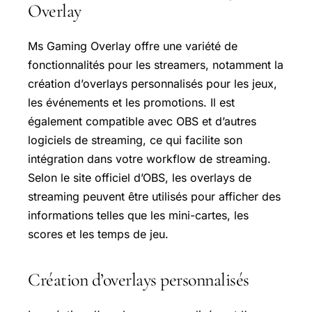
Overlay
Ms Gaming Overlay offre une variété de
fonctionnalités pour les streamers, notamment la
création d’overlays personnalisés pour les jeux,
les événements et les promotions. Il est
également compatible avec OBS et d’autres
logiciels de streaming, ce qui facilite son
intégration dans votre workflow de streaming.
Selon le site officiel d’OBS, les overlays de
streaming peuvent être utilisés pour afficher des
informations telles que les mini-cartes, les
scores et les temps de jeu.
Création d’overlays personnalisés