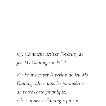
Q :
Comment activer l’overlay de
jeu Ms Gaming sur PC ?
R :
Pour activer l’overlay de jeu Ms
Gaming, allez dans les paramètres
de votre carte graphique,
sélectionnez « Gaming » puis «