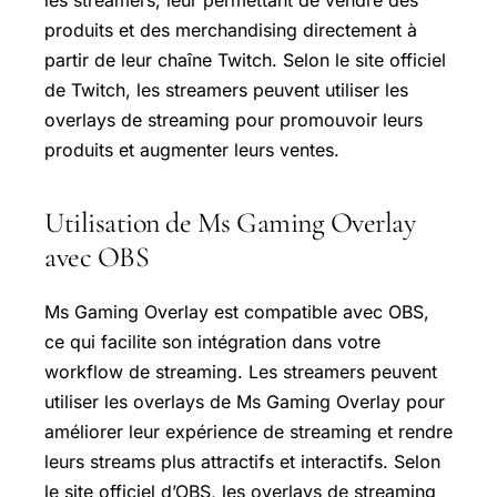
produits et des merchandising directement à
partir de leur chaîne Twitch. Selon le site officiel
de Twitch, les streamers peuvent utiliser les
overlays de streaming pour promouvoir leurs
produits et augmenter leurs ventes.
Utilisation de Ms Gaming Overlay
avec OBS
Ms Gaming Overlay est compatible avec OBS,
ce qui facilite son intégration dans votre
workflow de streaming. Les streamers peuvent
utiliser les overlays de Ms Gaming Overlay pour
améliorer leur expérience de streaming et rendre
leurs streams plus attractifs et interactifs. Selon
le site officiel d’OBS, les overlays de streaming