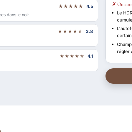
✗ On aim
★★★★★
4.5
Le HDR 
ces dans le noir
cumule
L'auto
★★★★☆
3.8
certai
Champ d
régler 
★★★★☆
4.1
S