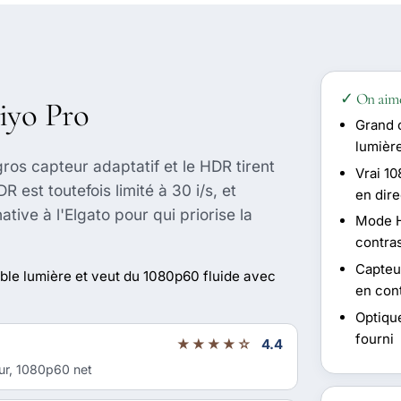
✓ On aim
Kiyo Pro
Grand 
lumière
os capteur adaptatif et le HDR tirent
Vrai 10
 est toutefois limité à 30 i/s, et
en dire
tive à l'Elgato pour qui priorise la
Mode H
contra
Capteur
ible lumière et veut du 1080p60 fluide avec
en con
Optique
fourni
★★★★☆
4.4
eur, 1080p60 net