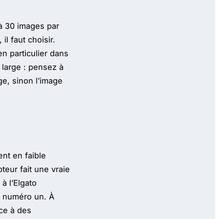
 à 30 images par
l faut choisir.
en particulier dans
t large : pensez à
ge, sinon l’image
ent en faible
teur fait une vraie
 à l’Elgato
té numéro un. À
ace à des