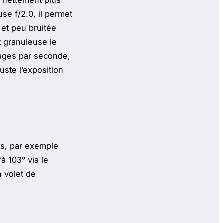
, nettement plus
e f/2.0, il permet
 et peu bruitée
t granuleuse le
images par seconde,
juste l’exposition
es, par exemple
à 103° via le
n volet de