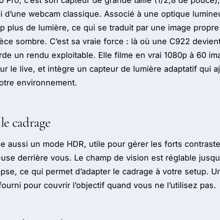
o Pro, c’est son capteur de grande taille (1/2,8 de pouce)
 d’une webcam classique. Associé à une optique lumineus
 plus de lumière, ce qui se traduit par une image propre
e sombre. C’est sa vraie force : là où une C922 devien
garde un rendu exploitable. Elle filme en vrai 1080p à 60 
ur le live, et intègre un capteur de lumière adaptatif qui a
votre environnement.
le cadrage
e aussi un mode HDR, utile pour gérer les forts contrast
use derrière vous. Le champ de vision est réglable jusqu’
apse, ce qui permet d’adapter le cadrage à votre setup. U
fourni pour couvrir l’objectif quand vous ne l’utilisez pas.