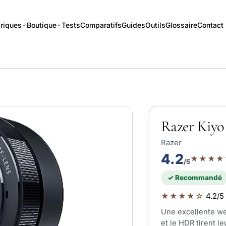
riques
Boutique
Tests
Comparatifs
Guides
Outils
Glossaire
Contact
Razer Kiyo
Razer
4.2
★★★★
/5
✓ Recommandé
★★★★☆
4.2/5 
Une excellente we
et le HDR tirent l