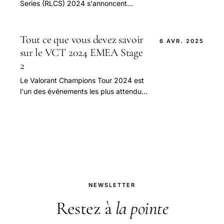
Series (RLCS) 2024 s'annoncent
palpitantes avec le lancement du
Major 1 et de l'APAC Open Qualifier.
Tout ce que vous devez savoir
6 AVR. 2025
sur le VCT 2024 EMEA Stage
2
Le Valorant Champions Tour 2024 est
l'un des événements les plus attendus
de la scène compétitive du jeu, et la
League EMEA Stage 2 promet de
marquer.
NEWSLETTER
Restez à
la pointe