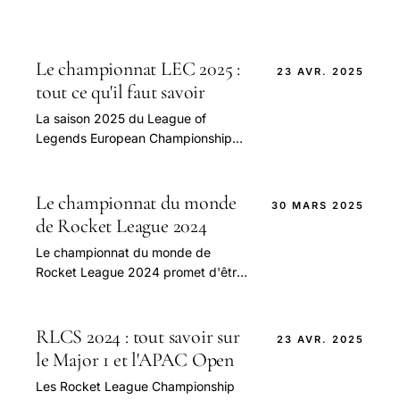
Le championnat LEC 2025 :
23 AVR. 2025
tout ce qu'il faut savoir
La saison 2025 du League of
Legends European Championship
(LEC) se prépare à faire vibrer
l'ensemble de la communauté e-
sport.
Le championnat du monde
30 MARS 2025
de Rocket League 2024
Le championnat du monde de
Rocket League 2024 promet d'être
un événement captivant pour les
fans et les joueurs du monde entier.
RLCS 2024 : tout savoir sur
23 AVR. 2025
le Major 1 et l'APAC Open
Les Rocket League Championship