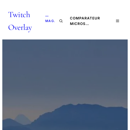
Twitch
—
COMPARATEUR
MAG.
MICROS…
Overlay