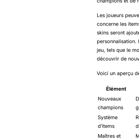
champions et de n
Les joueurs peuve
concerne les item
skins seront ajout
personnalisation.
jeu, tels que le 
découvrir de nouv
Voici un aperçu d
Élément
Nouveaux
D
champions
g
Système
R
d’items
d
Maîtres et
M