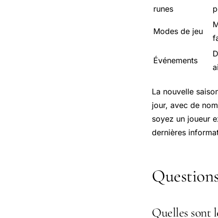
runes
p
M
Modes de jeu
f
D
Événements
a
La nouvelle saiso
jour, avec de nom
soyez un joueur ex
dernières informa
Questions
Quelles sont l