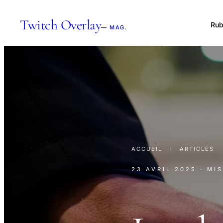
Twitch Overlay
Rub
— MAG.
ACCUEIL
·
ARTICLES
23 AVRIL 2025
· MI