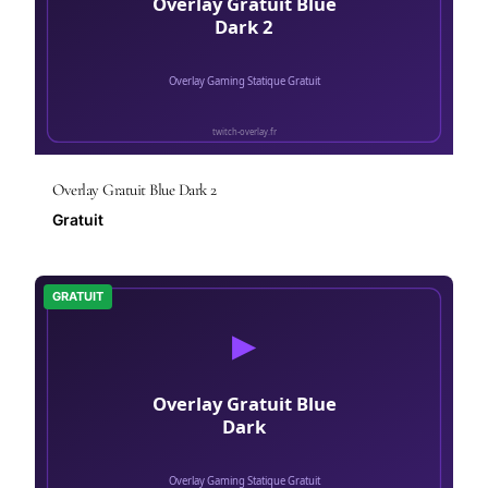
Overlay Gratuit Blue Dark 2
Gratuit
GRATUIT