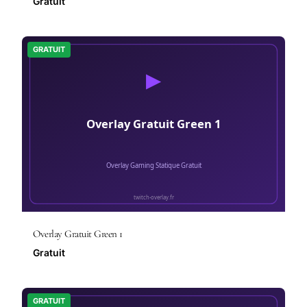
Gratuit
GRATUIT
Overlay Gratuit Green 1
Gratuit
GRATUIT