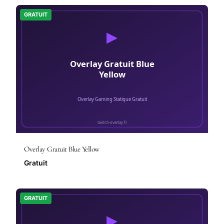
GRATUIT
Overlay Gratuit Blue Yellow
Gratuit
GRATUIT