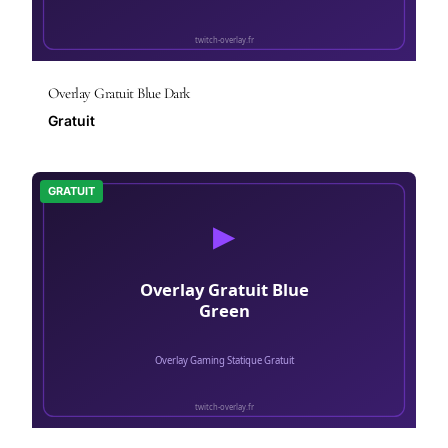
Overlay Gratuit Blue Dark
Gratuit
GRATUIT