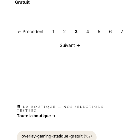
Gratuit
← Précédent
1
2
3
4
5
6
7
Suivant →
🛒 LA BOUTIQUE — NOS SÉLECTIONS
TESTÉES
Toute la boutique →
overlay-gaming-statique-gratuit
(102)