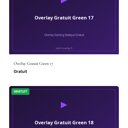
Overlay Gratuit Green 17
Gratuit
GRATUIT