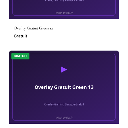
Overlay Gratuit Green 12
Gratuit
GRATUIT