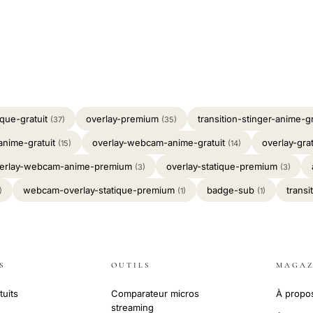
ique-gratuit
overlay-premium
transition-stinger-anime-g
(37)
(35)
anime-gratuit
overlay-webcam-anime-gratuit
overlay-gra
(15)
(14)
erlay-webcam-anime-premium
overlay-statique-premium
(3)
(3)
webcam-overlay-statique-premium
badge-sub
trans
)
(1)
(1)
S
OUTILS
MAGAZ
tuits
Comparateur micros
À propo
streaming