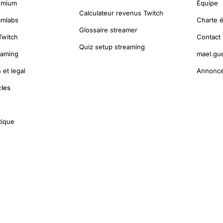
emium
Équipe
Calculateur revenus Twitch
amlabs
Charte é
Glossaire streamer
Twitch
Contact
Quiz setup streaming
eaming
mael.gu
 et legal
Annonce
cles
tique