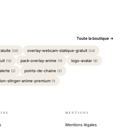
Toute la boutique →
ratuite
overlay-webcam-statique-gratuit
(26)
(24)
tuit
pack-overlay-anime
logo-avatar
(13)
(11)
(8)
alerte
points-de-chaine
(2)
(2)
ition-stinger-anime-premium
(1)
INE
MENTIONS
s
Mentions légales