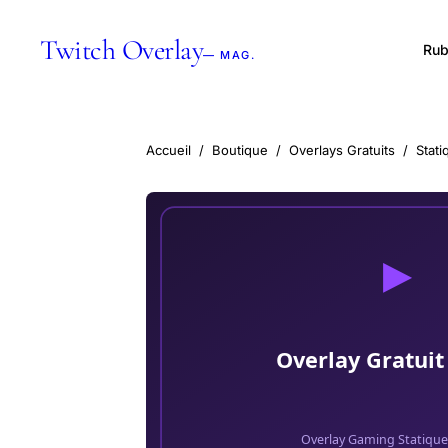
Twitch Overlay
Rub
— MAG.
Accueil
/
Boutique
/
Overlays Gratuits
/
Stati