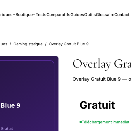
riques
Boutique
Tests
Comparatifs
Guides
Outils
Glossaire
Contact
ques
/
Gaming statique
/
Overlay Gratuit Blue 9
Overlay Gra
Overlay Gratuit Blue 9 — 
Gratuit
Téléchargement immédiat