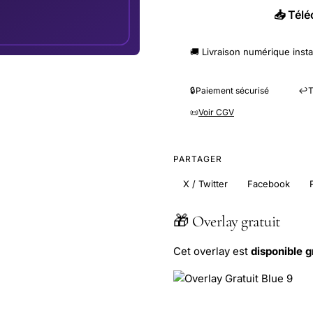
📥 Télé
🚚 Livraison numérique inst
🔒
Paiement sécurisé
↩️
T
📜
Voir CGV
PARTAGER
X / Twitter
Facebook
🎁 Overlay gratuit
Cet overlay est
disponible 