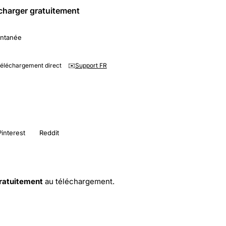
charger gratuitement
antanée
éléchargement direct
✉️
Support FR
Pinterest
Reddit
gratuitement
au téléchargement.