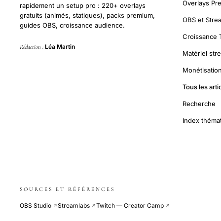
Overlays Pr
rapidement un setup pro : 220+ overlays
gratuits (animés, statiques), packs premium,
OBS et Stre
guides OBS, croissance audience.
Croissance 
Léa Martin
Rédaction :
Matériel str
Monétisation
Tous les arti
Recherche
Index théma
SOURCES ET RÉFÉRENCES
OBS Studio
Streamlabs
Twitch — Creator Camp
↗
↗
↗