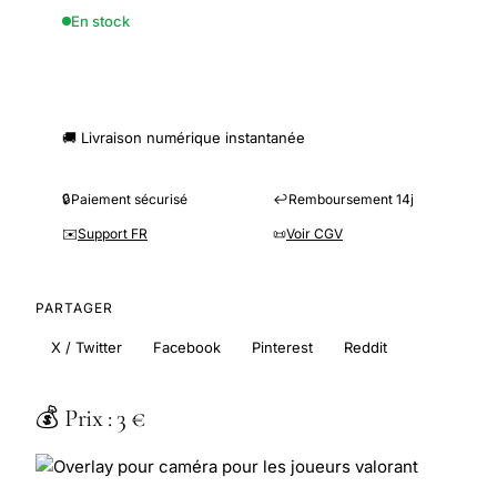
En stock
🛒 Commander ce produit
🚚 Livraison numérique instantanée
🔒
Paiement sécurisé
↩️
Remboursement 14j
✉️
Support FR
📜
Voir CGV
PARTAGER
X / Twitter
Facebook
Pinterest
Reddit
💰 Prix : 3 €