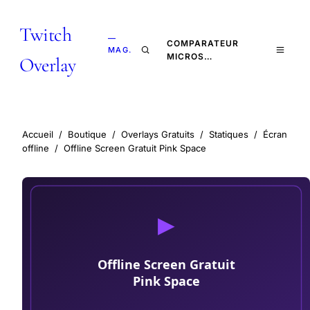
Twitch
—
COMPARATEUR
MAG.
MICROS…
Overlay
Accueil
/
Boutique
/
Overlays Gratuits
/
Statiques
/
Écran
offline
/
Offline Screen Gratuit Pink Space