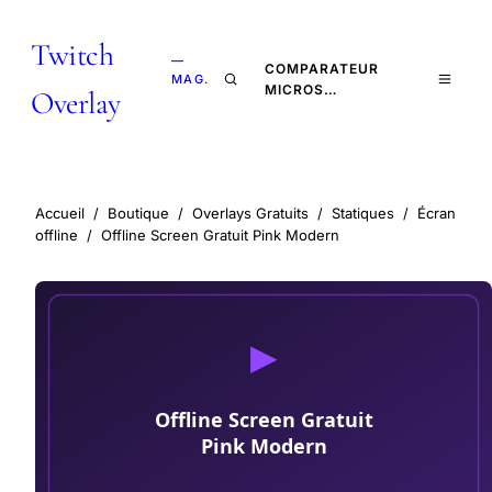
Twitch
—
COMPARATEUR
MAG.
MICROS…
Overlay
Accueil
/
Boutique
/
Overlays Gratuits
/
Statiques
/
Écran
offline
/
Offline Screen Gratuit Pink Modern