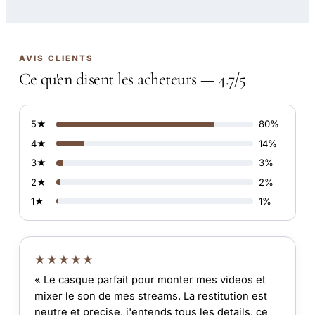
AVIS CLIENTS
Ce qu'en disent les acheteurs — 4.7/5
5★
80%
4★
14%
3★
3%
2★
2%
1★
1%
★★★★★
« Le casque parfait pour monter mes videos et
mixer le son de mes streams. La restitution est
neutre et precise, j'entends tous les details, ce