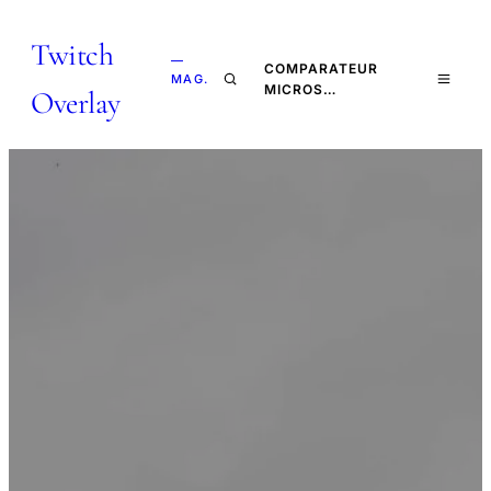
Twitch
—
COMPARATEUR
MAG.
MICROS…
Overlay