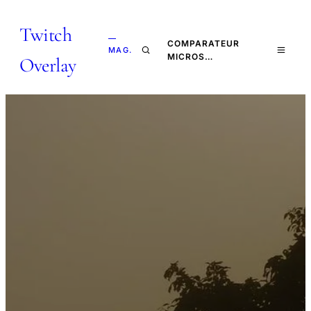
Twitch
—
COMPARATEUR
MAG.
MICROS…
Overlay