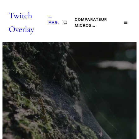
Twitch
—
COMPARATEUR
MAG.
MICROS…
Overlay