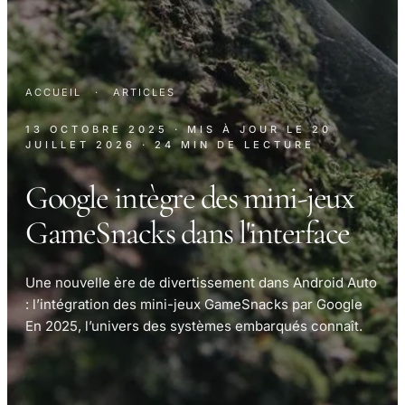
ACCUEIL
·
ARTICLES
13 OCTOBRE 2025
· MIS À JOUR LE
20
JUILLET 2026
· 24 MIN DE LECTURE
Google intègre des mini-jeux
GameSnacks dans l'interface
Une nouvelle ère de divertissement dans Android Auto
: l’intégration des mini-jeux GameSnacks par Google
En 2025, l’univers des systèmes embarqués connaît.