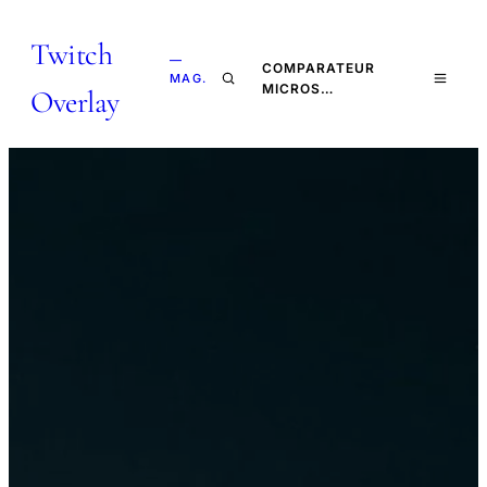
Twitch
—
COMPARATEUR
MAG.
MICROS…
Overlay