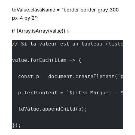
tdValue.className = “border border-gray-300
px-4 py-2”;
if (Array.isArray(value)) {
// Si la valeur est un tableau (listes d
value.forEach(item => {
  const p = document.createElement('p');
  p.textContent = `${item.Marque} - ${it
  tdValue.appendChild(p);
});