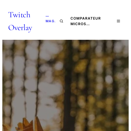
Twitch
—
COMPARATEUR
MAG.
MICROS…
Overlay