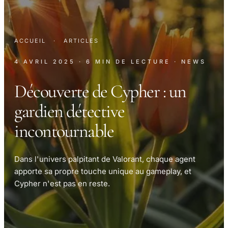
ACCUEIL
·
ARTICLES
4 AVRIL 2025
· 6 MIN DE LECTURE
· NEWS
Découverte de Cypher : un
gardien détective
incontournable
Dans l'univers palpitant de Valorant, chaque agent
apporte sa propre touche unique au gameplay, et
Cypher n'est pas en reste.