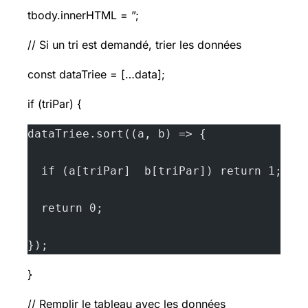
tbody.innerHTML = ”;
// Si un tri est demandé, trier les données
const dataTriee = […data];
if (triPar) {
dataTriee.sort((a, b) => {
  if (a[triPar]  b[triPar]) return 1;
  return 0;
});
}
// Remplir le tableau avec les données