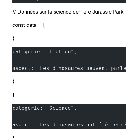
// Données sur la science derrière Jurassic Park
const data = [
{
categorie: "Fiction",
aspect: "Les dinosaures peuvent parler e
},
{
categorie: "Science",
aspect: "Les dinosaures ont été recréés 
},