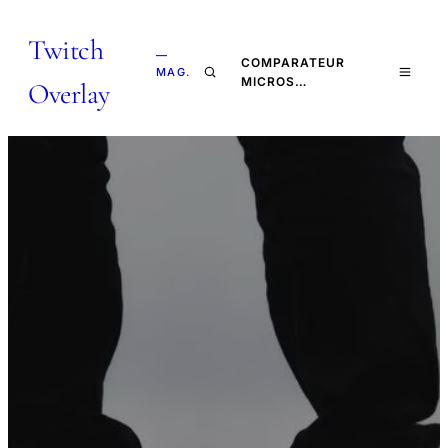
Twitch
—
COMPARATEUR
MAG.
MICROS…
Overlay