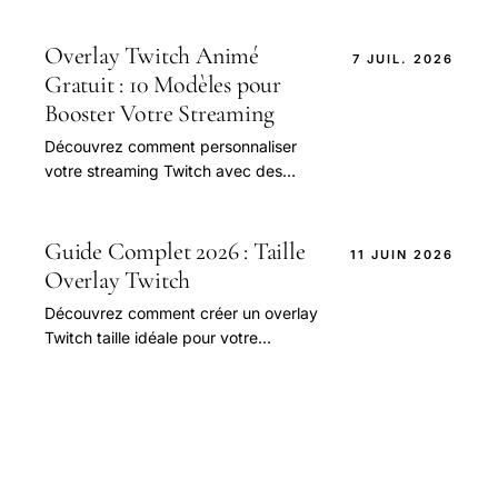
Overlay Twitch Animé
7 JUIL. 2026
Gratuit : 10 Modèles pour
Booster Votre Streaming
Découvrez comment personnaliser
votre streaming Twitch avec des
overlays animés gratuits. Comparez
les 10 meilleurs modèles pour
améliorer votre expérience de
Guide Complet 2026 : Taille
11 JUIN 2026
streaming et augmenter vos abonnés.
Overlay Twitch
Téléchargez-les maintenant et
Découvrez comment créer un overlay
commencez à streamer comme un pro
Twitch taille idéale pour votre
!
streaming, avec les conseils et outils
nécessaires pour une expérience de
visionnage.