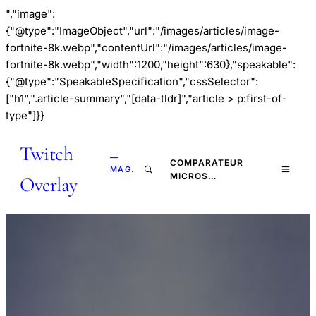
","image":
{"@type":"ImageObject","url":"/images/articles/image-
fortnite-8k.webp","contentUrl":"/images/articles/image-
fortnite-8k.webp","width":1200,"height":630},"speakable":
{"@type":"SpeakableSpecification","cssSelector":
["h1",".article-summary","[data-tldr]","article > p:first-of-
type"]}}
Twitch
—
COMPARATEUR
MAG.
MICROS…
Overlay