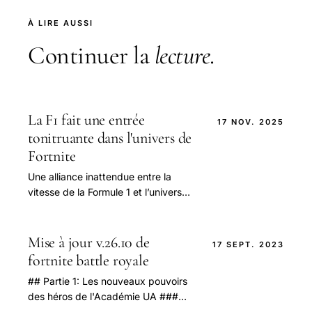
À LIRE AUSSI
Continuer la
lecture
.
La F1 fait une entrée
17 NOV. 2025
tonitruante dans l'univers de
Fortnite
Une alliance inattendue entre la
vitesse de la Formule 1 et l’univers
dynamique de Fortnite Le monde du
sport automobile, en particulier la
Formule 1, ne.
Mise à jour v.26.10 de
17 SEPT. 2023
fortnite battle royale
## Partie 1: Les nouveaux pouvoirs
des héros de l'Académie UA ###
Congelez vos ennemis avec le