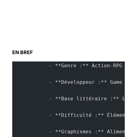
EN BREF
            - **Genre :** Action-RPG ins
            - **Développeur :** Game Sci
            - **Base littéraire :** La P
            - **Difficulté :** Éléments 
            - **Graphismes :** Alimenté 