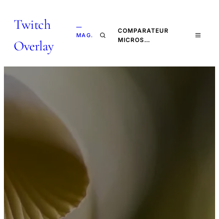
Twitch
—
COMPARATEUR
MAG.
MICROS…
Overlay