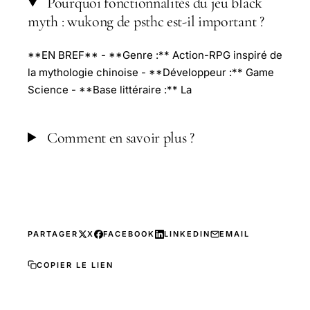
Pourquoi fonctionnalités du jeu black
myth : wukong de psthc est-il important ?
**EN BREF** - **Genre :** Action-RPG inspiré de
la mythologie chinoise - **Développeur :** Game
Science - **Base littéraire :** La
Comment en savoir plus ?
PARTAGER
X
FACEBOOK
LINKEDIN
EMAIL
COPIER LE LIEN