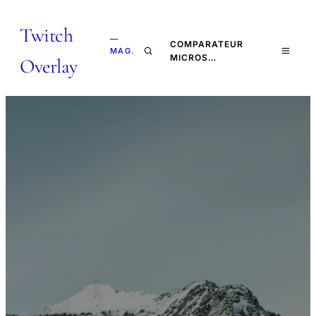
Twitch
—
COMPARATEUR
MAG.
MICROS…
Overlay