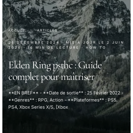
ACCUEIL
·
ARTICLES
26 DÉCEMBRE 2024
· MIS À JOUR LE
2 JUIN
2026
· 16 MIN DE LECTURE
· HOW TO
Elden Ring psthc : Guide
complet pour maîtriser
**EN BREF** - **Date de sortie** : 25 Février 2022 -
**Genres** : RPG, Action - **Plateformes** : PS5,
PS4, Xbox Series X/S, [Xbox