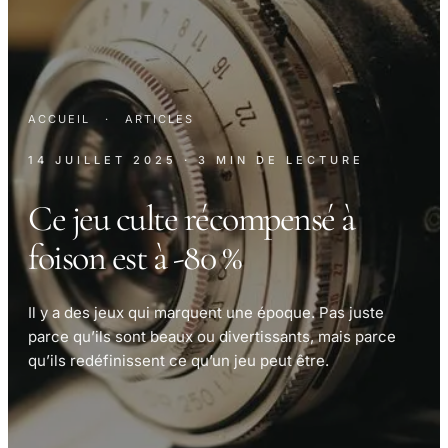
ACCUEIL
·
ARTICLES
14 JUILLET 2025
· 3 MIN DE LECTURE
Ce jeu culte récompensé à
foison est à -80 %
Il y a des jeux qui marquent une époque. Pas juste
parce qu’ils sont beaux ou divertissants, mais parce
qu’ils redéfinissent ce qu’un jeu peut être.