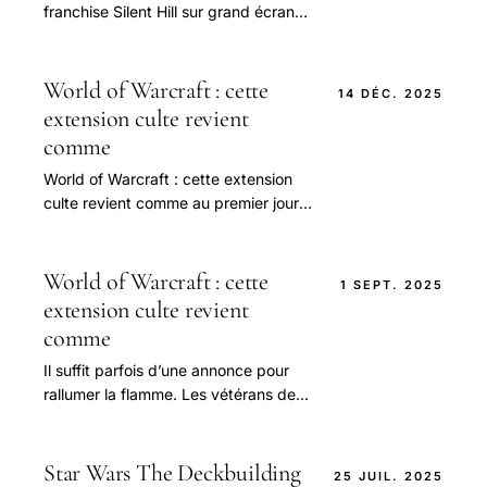
franchise Silent Hill sur grand écran
soulève autant de questions que
d’enthousiasme.
World of Warcraft : cette
14 DÉC. 2025
extension culte revient
comme
World of Warcraft : cette extension
culte revient comme au premier jour
grâce à un nouveau mode
World of Warcraft : cette
1 SEPT. 2025
extension culte revient
comme
Il suffit parfois d’une annonce pour
rallumer la flamme. Les vétérans de
jeux en ligne le savent bien : il suffit
d’un ami qui s’y remet ou d’un
nouveau.
Star Wars The Deckbuilding
25 JUIL. 2025