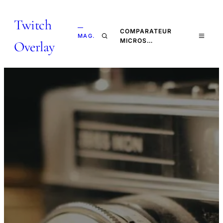
Twitch
—
COMPARATEUR
MAG.
MICROS…
Overlay