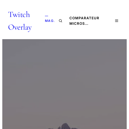
Twitch
—
COMPARATEUR
MAG.
MICROS…
Overlay