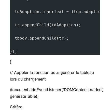
  tdAdaption.innerText = item.adaption;
  tr.appendChild(tdAdaption);
  tbody.appendChild(tr);
});
}
// Appeler la fonction pour générer le tableau
lors du chargement
document.addEventListener(‘DOMContentLoaded’,
generateTable);
Critère