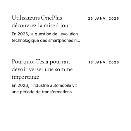
pour les développeurs d'étendre
l'univers d'un jeu et de prolonger
l'expérience.
Utilisateurs OnePlus :
25 JANV. 2026
découvrez la mise à jour
En 2026, la question de l'évolution
technologique des smartphones n'a
jamais été aussi cruciale pour les
utilisateurs.
Pourquoi Tesla pourrait
13 JANV. 2026
devoir verser une somme
importante
En 2026, l'industrie automobile vit
une période de transformations
rapides, où l'innovation
technologique et la lutte pour la
propriété intellectuelle.