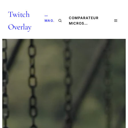
Twitch
—
COMPARATEUR
MAG.
MICROS…
Overlay