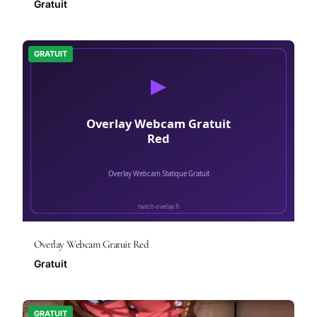
Gratuit
GRATUIT
Overlay Webcam Gratuit Red
Gratuit
GRATUIT