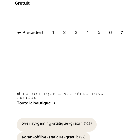
Gratuit
← Précédent
1
2
3
4
5
6
7
🛒 LA BOUTIQUE — NOS SÉLECTIONS
TESTÉES
Toute la boutique →
overlay-gaming-statique-gratuit
(102)
ecran-offline-statique-gratuit
(37)