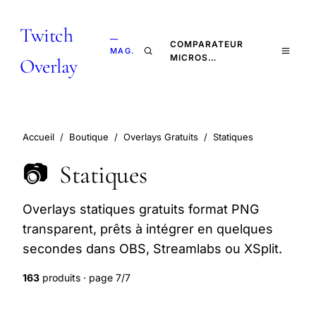
Twitch
—
COMPARATEUR
MAG.
MICROS…
Overlay
Accueil
/
Boutique
/
Overlays Gratuits
/
Statiques
📷
Statiques
Overlays statiques gratuits format PNG
transparent, prêts à intégrer en quelques
secondes dans OBS, Streamlabs ou XSplit.
163
produits · page 7/7