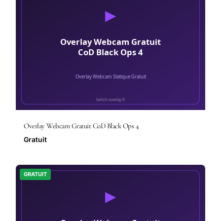
Overlay Webcam Gratuit CoD Black Ops 4
Gratuit
GRATUIT