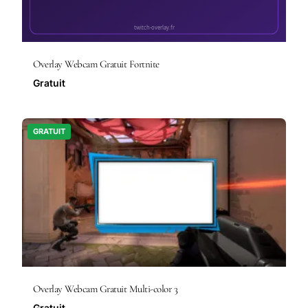
Overlay Webcam Gratuit Fortnite
Gratuit
GRATUIT
Overlay Webcam Gratuit Multi-color 3
Gratuit