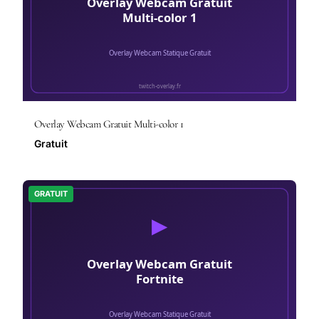
Overlay Webcam Gratuit Multi-color 1
Gratuit
GRATUIT