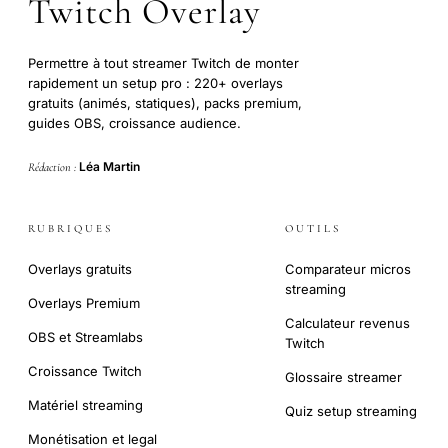
Twitch Overlay
Permettre à tout streamer Twitch de monter
rapidement un setup pro : 220+ overlays
gratuits (animés, statiques), packs premium,
guides OBS, croissance audience.
Léa Martin
Rédaction :
RUBRIQUES
OUTILS
Overlays gratuits
Comparateur micros
streaming
Overlays Premium
Calculateur revenus
OBS et Streamlabs
Twitch
Croissance Twitch
Glossaire streamer
Matériel streaming
Quiz setup streaming
Monétisation et legal