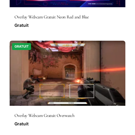
Overlay Webcam Gratuit Neon Red and Blue
Gratuit
GRATUIT
Overlay Webcam Gratuit Overwatch
Gratuit