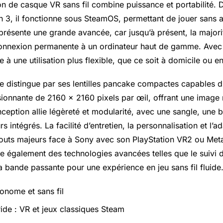
on de casque VR sans fil combine puissance et portabilité.
3, il fonctionne sous SteamOS, permettant de jouer sans a
présente une grande avancée, car jusqu’à présent, la major
connexion permanente à un ordinateur haut de gamme. Avec
e à une utilisation plus flexible, que ce soit à domicile ou 
 distingue par ses lentilles pancake compactes capables d’
sionnante de 2160 x 2160 pixels par œil, offrant une image 
ception allie légèreté et modularité, avec une sangle, une b
s intégrés. La facilité d’entretien, la personnalisation et l’ad
touts majeurs face à Sony avec son PlayStation VR2 ou Met
e également des technologies avancées telles que le suivi 
la bande passante pour une expérience en jeu sans fil fluide
nome et sans fil
ride : VR et jeux classiques Steam