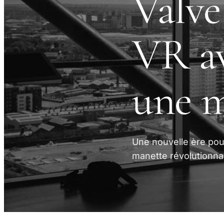
Valve
VR av
une 
Une nouvelle ère pour
manette révolutionnai