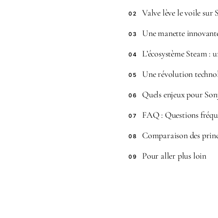
Valve lève le voile sur
02
Une manette innovante q
03
L’écosystème Steam : u
04
Une révolution technol
05
Quels enjeux pour Sony
06
FAQ : Questions fréqu
07
Comparaison des princ
08
Pour aller plus loin
09