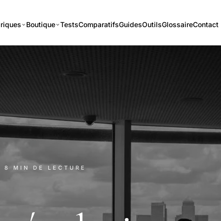
riques
Boutique
Tests
Comparatifs
Guides
Outils
Glossaire
Contact
· 8 MIN DE LECTURE