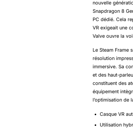
nouvelle générati
Snapdragon 8 Gen 
PC dédié. Cela re
VR exigeait une 
Valve ouvre la voi
Le Steam Frame se
résolution impres
immersive. Sa con
et des haut-parleur
constituent des a
équipement intègr
l’optimisation de 
Casque VR auto
Utilisation hyb