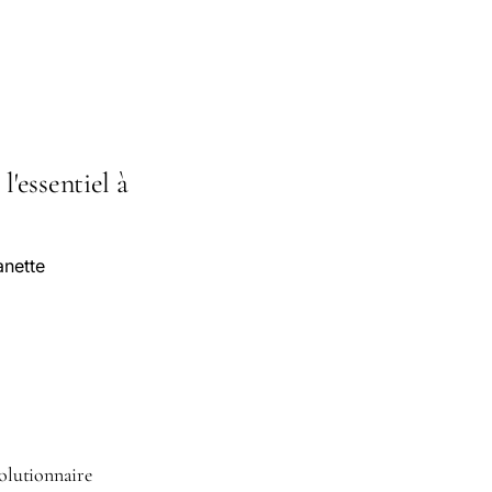
'essentiel à
anette
volutionnaire