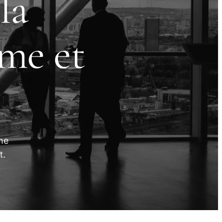
la
me et
une
t.