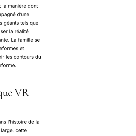
t la manière dont
mpagné d’une
s géants tels que
ser la réalité
nte. La famille se
teformes et
nir les contours du
teforme.
sque VR
 l’histoire de la
large, cette