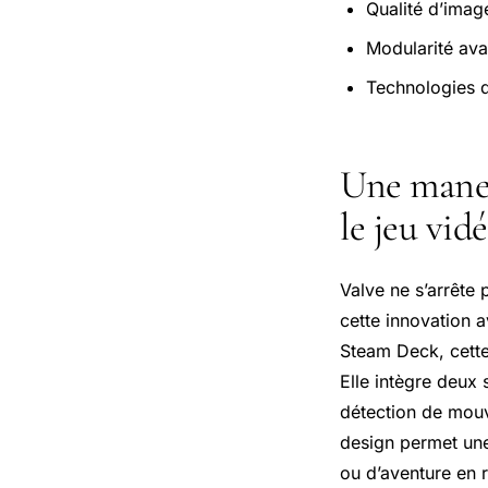
Qualité d’imag
Modularité av
Technologies d
Une manet
le jeu vid
Valve ne s’arrête
cette innovation 
Steam Deck
, cett
Elle intègre deux
détection de mouv
design permet une 
ou d’aventure en ré