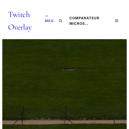
Twitch
—
COMPARATEUR
MAG.
MICROS…
Overlay