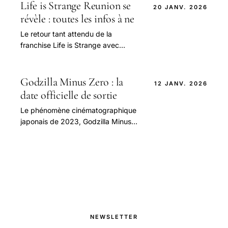
promettent de ravir.
Life is Strange Reunion se
20 JANV. 2026
révèle : toutes les infos à ne
Le retour tant attendu de la
franchise Life is Strange avec
Reunion : une aventure narrative
explosive en perspective En 2026,
la scène vidéoludique.
Godzilla Minus Zero : la
12 JANV. 2026
date officielle de sortie
Le phénomène cinématographique
japonais de 2023, Godzilla Minus
One, a bouleversé l’univers des
monstres géants avec un succès
inattendu.
NEWSLETTER