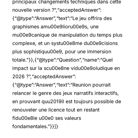
principaux changements techniques dans cette
nouvelle version ?”,“acceptedAnswer”:
{“@type”:“Answer”,“text”:“Le jeu offrira des
graphismes amu00e9lioru00e9s, une
mu00e9canique de manipulation du temps plus
complexe, et un systu00e8me du00e9cisions
plus sophistiquu00e9, pour une immersion
totale.”}},{“@type”:“Question”,“name”:“Quel
impact sur la scu00e8ne vidu00e9oludique en
2026 ?”,“acceptedAnswer”:
{“@type”:“Answer”,“text”:“Reunion pourrait
relancer le genre des jeux narratifs interactifs,
en prouvant quu2019il est toujours possible de
renouveler une licence tout en restant
fidu00e8le u00e0 ses valeurs
fondamentales.”}}]}