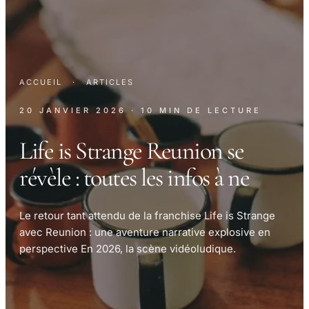
ACCUEIL
·
ARTICLES
20 JANVIER 2026
· 10 MIN DE LECTURE
Life is Strange Reunion se
révèle : toutes les infos à ne
Le retour tant attendu de la franchise Life is Strange
avec Reunion : une aventure narrative explosive en
perspective En 2026, la scène vidéoludique.