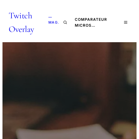
Twitch
—
COMPARATEUR
MAG.
MICROS…
Overlay