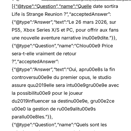
[{“@type”:“Question”,“name”:“Quelle
date sortira
Life is Strange Reunion ?”,“acceptedAnswer”:
{“@type”:“Answer”,“text”:“Le 26 mars 2026, sur
PS5, Xbox Series X/S et PC, pour offrir aux fans
une nouvelle aventure narrative inu00e9dite.”}},
{“@type”:“Question”,“name”:“Chlou00e9 Price
sera-t-elle vraiment de retour
?”,“acceptedAnswer”:
{“@type”:“Answer”,“text”:“Oui, apru00e8s la fin
controversu00e9e du premier opus, le studio
assure quu2019elle sera intu00e9gru00e9e avec
la possibilitu00e9 pour le joueur
du2019influencer sa destinu00e9e, gru00e2ce
u00e0 la gestion de ru00e9alitu00e9s
parallu00e8les.”}},
{“@type”:“Question”,“name”:“Quels sont les