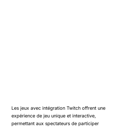
Les jeux avec intégration Twitch offrent une
expérience de jeu unique et interactive,
permettant aux spectateurs de participer