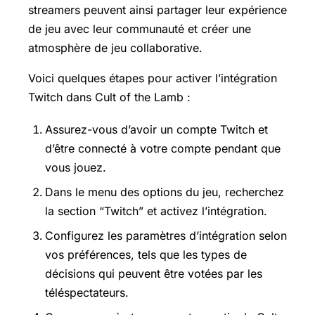
streamers peuvent ainsi partager leur expérience
de jeu avec leur communauté et créer une
atmosphère de jeu collaborative.
Voici quelques étapes pour activer l’intégration
Twitch dans Cult of the Lamb :
Assurez-vous d’avoir un compte Twitch et
d’être connecté à votre compte pendant que
vous jouez.
Dans le menu des options du jeu, recherchez
la section “Twitch” et activez l’intégration.
Configurez les paramètres d’intégration selon
vos préférences, tels que les types de
décisions qui peuvent être votées par les
téléspectateurs.