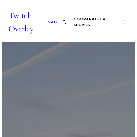
Twitch
—
COMPARATEUR
MAG.
MICROS…
Overlay