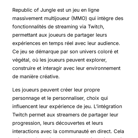
Republic of Jungle est un jeu en ligne
massivement multijoueur (MMO) qui intègre des
fonctionnalités de streaming via Twitch,
permettant aux joueurs de partager leurs
expériences en temps réel avec leur audience.
Ce jeu se démarque par son univers coloré et
végétal, où les joueurs peuvent explorer,
construire et interagir avec leur environnement
de manière créative.
Les joueurs peuvent créer leur propre
personnage et le personnaliser, choix qui
influencent leur expérience de jeu. L’intégration
Twitch permet aux streamers de partager leur
progression, leurs découvertes et leurs
interactions avec la communauté en direct. Cela