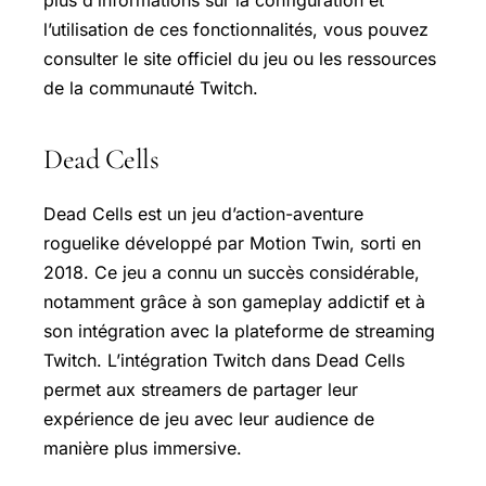
plus d’informations sur la configuration et
l’utilisation de ces fonctionnalités, vous pouvez
consulter le site officiel du jeu ou les ressources
de la communauté Twitch.
Dead Cells
Dead Cells est un jeu d’action-aventure
roguelike développé par Motion Twin, sorti en
2018. Ce jeu a connu un succès considérable,
notamment grâce à son gameplay addictif et à
son intégration avec la plateforme de streaming
Twitch. L’intégration Twitch dans Dead Cells
permet aux streamers de partager leur
expérience de jeu avec leur audience de
manière plus immersive.