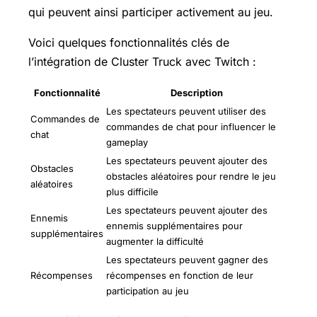
qui peuvent ainsi participer activement au jeu.
Voici quelques fonctionnalités clés de
l’intégration de Cluster Truck avec Twitch :
Fonctionnalité
Description
Les spectateurs peuvent utiliser des
Commandes de
commandes de chat pour influencer le
chat
gameplay
Les spectateurs peuvent ajouter des
Obstacles
obstacles aléatoires pour rendre le jeu
aléatoires
plus difficile
Les spectateurs peuvent ajouter des
Ennemis
ennemis supplémentaires pour
supplémentaires
augmenter la difficulté
Les spectateurs peuvent gagner des
Récompenses
récompenses en fonction de leur
participation au jeu