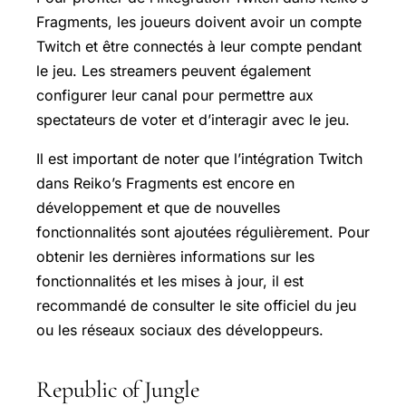
Fragments, les joueurs doivent avoir un compte
Twitch et être connectés à leur compte pendant
le jeu. Les streamers peuvent également
configurer leur canal pour permettre aux
spectateurs de voter et d’interagir avec le jeu.
Il est important de noter que l’intégration Twitch
dans Reiko’s Fragments est encore en
développement et que de nouvelles
fonctionnalités sont ajoutées régulièrement. Pour
obtenir les dernières informations sur les
fonctionnalités et les mises à jour, il est
recommandé de consulter le site officiel du jeu
ou les réseaux sociaux des développeurs.
Republic of Jungle