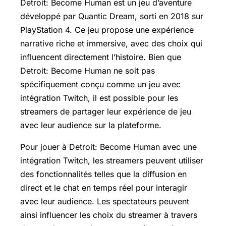
Detroit: Become Human est un jeu d’aventure
développé par Quantic Dream, sorti en 2018 sur
PlayStation 4. Ce jeu propose une expérience
narrative riche et immersive, avec des choix qui
influencent directement l’histoire. Bien que
Detroit: Become Human ne soit pas
spécifiquement conçu comme un jeu avec
intégration Twitch, il est possible pour les
streamers de partager leur expérience de jeu
avec leur audience sur la plateforme.
Pour jouer à Detroit: Become Human avec une
intégration Twitch, les streamers peuvent utiliser
des fonctionnalités telles que la diffusion en
direct et le chat en temps réel pour interagir
avec leur audience. Les spectateurs peuvent
ainsi influencer les choix du streamer à travers