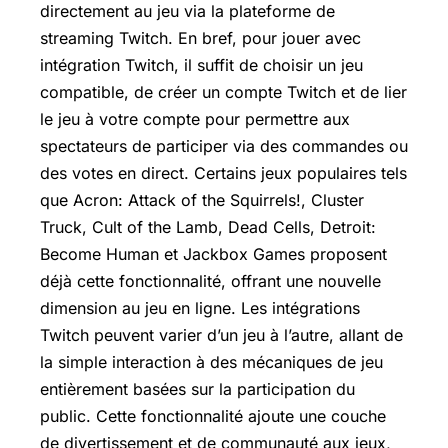
directement au jeu via la plateforme de
streaming Twitch. En bref, pour jouer avec
intégration Twitch, il suffit de choisir un jeu
compatible, de créer un compte Twitch et de lier
le jeu à votre compte pour permettre aux
spectateurs de participer via des commandes ou
des votes en direct. Certains jeux populaires tels
que Acron: Attack of the Squirrels!, Cluster
Truck, Cult of the Lamb, Dead Cells, Detroit:
Become Human et Jackbox Games proposent
déjà cette fonctionnalité, offrant une nouvelle
dimension au jeu en ligne. Les intégrations
Twitch peuvent varier d’un jeu à l’autre, allant de
la simple interaction à des mécaniques de jeu
entièrement basées sur la participation du
public. Cette fonctionnalité ajoute une couche
de divertissement et de communauté aux jeux,