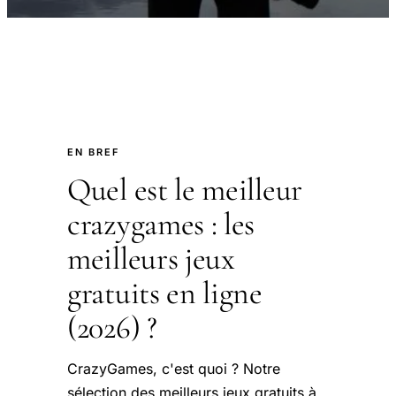
EN BREF
Quel est le meilleur
crazygames : les
meilleurs jeux
gratuits en ligne
(2026) ?
CrazyGames, c'est quoi ? Notre
sélection des meilleurs jeux gratuits à