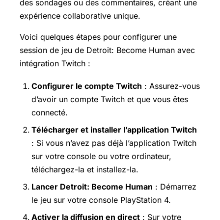
des sondages ou des commentaires, créant une
expérience collaborative unique.
Voici quelques étapes pour configurer une
session de jeu de Detroit: Become Human avec
intégration Twitch :
Configurer le compte Twitch
: Assurez-vous
d’avoir un compte Twitch et que vous êtes
connecté.
Télécharger et installer l’application Twitch
: Si vous n’avez pas déjà l’application Twitch
sur votre console ou votre ordinateur,
téléchargez-la et installez-la.
Lancer Detroit: Become Human
: Démarrez
le jeu sur votre console PlayStation 4.
Activer la diffusion en direct
: Sur votre