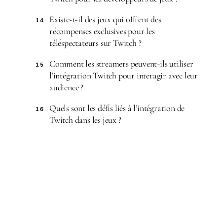
Existe-t-il des jeux qui offrent des
14
récompenses exclusives pour les
téléspectateurs sur Twitch ?
Comment les streamers peuvent-ils utiliser
15
l’intégration Twitch pour interagir avec leur
audience ?
Quels sont les défis liés à l’intégration de
16
Twitch dans les jeux ?