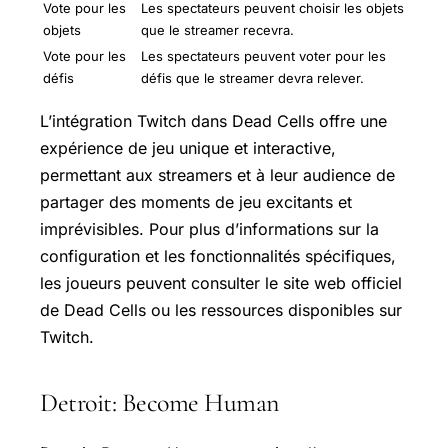
Vote pour les
Les spectateurs peuvent choisir les objets
objets
que le streamer recevra.
Vote pour les
Les spectateurs peuvent voter pour les
défis
défis que le streamer devra relever.
L’intégration Twitch dans Dead Cells offre une
expérience de jeu unique et interactive,
permettant aux streamers et à leur audience de
partager des moments de jeu excitants et
imprévisibles. Pour plus d’informations sur la
configuration et les fonctionnalités spécifiques,
les joueurs peuvent consulter le site web officiel
de Dead Cells ou les ressources disponibles sur
Twitch.
Detroit: Become Human