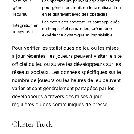
Vote pour
Les spectateurs peuvent également voter
gêner
pour gêner l’écureuil, en le ralentissant ou
l’écureuil
en le distrayant avec des obstacles.
Les votes des spectateurs sont appliqués
Intégration en
en temps réel dans le jeu, créant une
temps réel
expérience dynamique et imprévisible.
Pour vérifier les statistiques de jeu ou les mises
à jour récentes, les joueurs peuvent visiter le site
officiel du jeu ou suivre les développeurs sur les
réseaux sociaux. Les données spécifiques sur le
nombre de joueurs ou les heures de jeu peuvent
varier et sont généralement partagées par les
développeurs à travers des mises à jour
régulières ou des communiqués de presse.
Cluster Truck