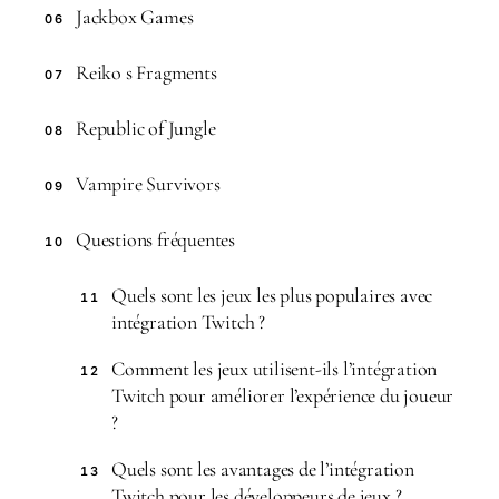
Jackbox Games
06
Reiko s Fragments
07
Republic of Jungle
08
Vampire Survivors
09
Questions fréquentes
10
Quels sont les jeux les plus populaires avec
11
intégration Twitch ?
Comment les jeux utilisent-ils l’intégration
12
Twitch pour améliorer l’expérience du joueur
?
Quels sont les avantages de l’intégration
13
Twitch pour les développeurs de jeux ?