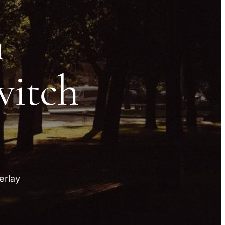
n
witch
erlay