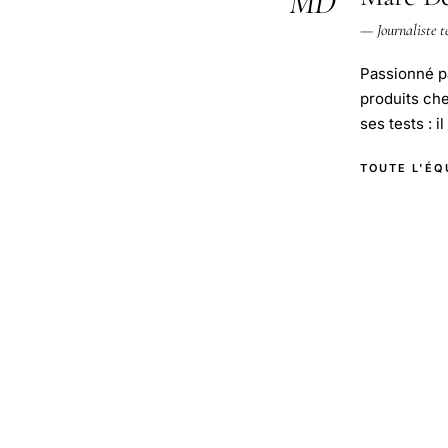
MD
— Journaliste t
Passionné pa
produits ch
ses tests : i
TOUTE L'ÉQ