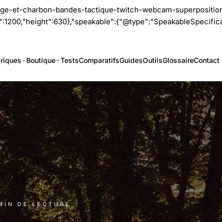
range-et-charbon-bandes-tactique-twitch-webcam-superposition
200,"height":630},"speakable":{"@type":"SpeakableSpecificati
riques
Boutique
Tests
Comparatifs
Guides
Outils
Glossaire
Contact
 MIN DE LECTURE