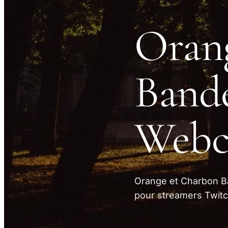
Oran
Bande
Web
Orange et Charbon B
pour streamers Twitc