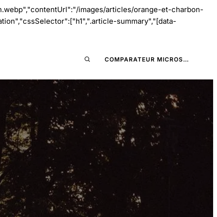
.webp","contentUrl":"/images/articles/orange-et-charbon-
on","cssSelector":["h1",".article-summary","[data-
COMPARATEUR MICROS…