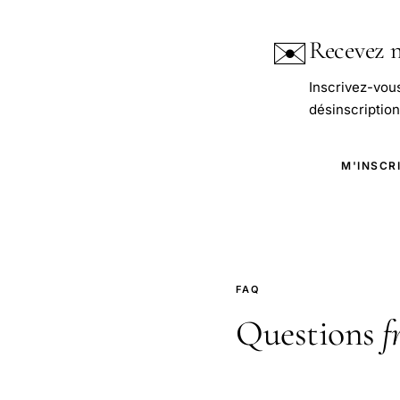
✉️
Recevez n
Inscrivez-vou
désinscription 
M'INSCR
FAQ
Questions
f