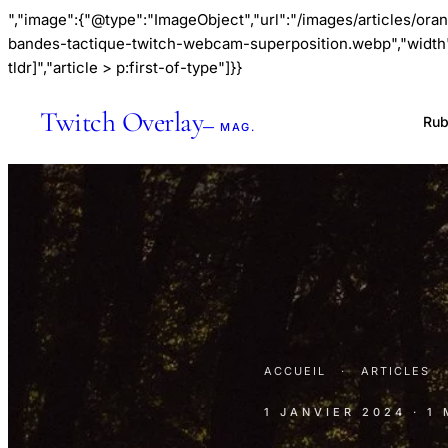
","image":{"@type":"ImageObject","url":"/images/articles/o
bandes-tactique-twitch-webcam-superposition.webp","width":1
tldr]","article > p:first-of-type"]}}
Twitch Overlay
Rub
— MAG.
ACCUEIL
·
ARTICLES
1 JANVIER 2024
· 1