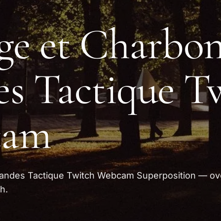
ge et Charbo
s Tactique T
cam
andes Tactique Twitch Webcam Superposition — ov
h.