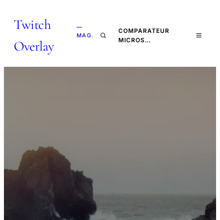
Twitch
—
COMPARATEUR
MAG.
MICROS…
Overlay