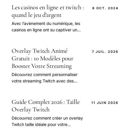
Les casinos en ligne et twitch :
8 OCT. 2024
quand le jeu d'argent
Avec l’avènement du numérique, les
casinos en ligne ont su captiver un
large public en quête de sensations
fortes.
Overlay Twitch Animé
7 JUIL. 2026
Gratuit : 10 Modèles pour
Booster Votre Streaming
Découvrez comment personnaliser
votre streaming Twitch avec des
overlays animés gratuits. Comparez
les 10 meilleurs modèles pour
améliorer votre expérience de
Guide Complet 2026 : Taille
11 JUIN 2026
streaming et augmenter vos abonnés.
Overlay Twitch
Téléchargez-les maintenant et
Découvrez comment créer un overlay
commencez à streamer comme un pro
Twitch taille idéale pour votre
!