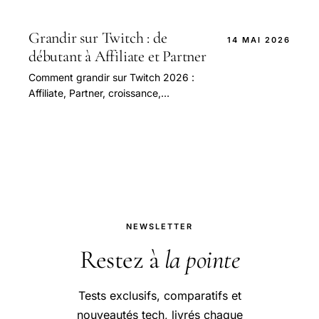
streaming, avec les conseils et outils
nécessaires pour une expérience de
visionnage.
Grandir sur Twitch : de
14 MAI 2026
débutant à Affiliate et Partner
Comment grandir sur Twitch 2026 :
Affiliate, Partner, croissance,
monétisation. Conseils par une
streameuse 50k followers 5 ans.
NEWSLETTER
Restez à
la pointe
Tests exclusifs, comparatifs et
nouveautés tech, livrés chaque