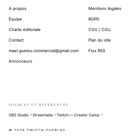
À propos
Mentions légales
Équipe
RGPD
Charte éditoriale
CGV / CGU
Contact
Plan du site
mael.guelou.commercial@gmail.com
Flux RSS
Annonceurs
SOURCES ET RÉFÉRENCES
OBS Studio
Streamlabs
Twitch — Creator Camp
↗
↗
↗
© 2026 TWITCH OVERLAY
COOKIE-LESS · SITE INDÉPENDANT · CDN GLOBAL