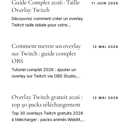
améliorer votre expérience de
Guide Complet 2026 : Taille
11 JUIN 2026
streaming et augmenter vos abonnés.
Overlay Twitch
Téléchargez-les maintenant et
Découvrez comment créer un overlay
commencez à streamer comme un pro
Twitch taille idéale pour votre
!
streaming, avec les conseils et outils
nécessaires pour une expérience de
visionnage.
Comment mettre un overlay
12 MAI 2026
sur Twitch : guide complet
OBS
Tutoriel complet 2026 : ajouter un
overlay sur Twitch via OBS Studio,
Streamlabs Desktop ou Streamlabs
OBS.
Overlay Twitch gratuit 2026 :
12 MAI 2026
top 30 packs téléchargement
Top 30 overlays Twitch gratuits 2026
à télécharger : packs animés WebM,
statiques PNG, pour Valorant, LoL,