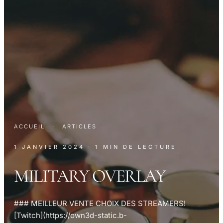
ACCUEIL
·
ARTICLES
1 JANVIER 2024
· 1 MIN DE LECTURE
MILITARY OVERLAY
### MEILLEUR VENTE CHOIX DES STREAMERS!
[Twitch](https://own3d-static.b-