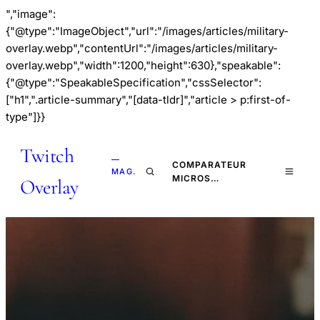
","image":
{"@type":"ImageObject","url":"/images/articles/military-
overlay.webp","contentUrl":"/images/articles/military-
overlay.webp","width":1200,"height":630},"speakable":
{"@type":"SpeakableSpecification","cssSelector":
["h1",".article-summary","[data-tldr]","article > p:first-of-
type"]}}
Twitch
—
COMPARATEUR
MAG.
MICROS…
Overlay