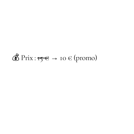
💰 Prix :
15 €
→
10 €
(promo)