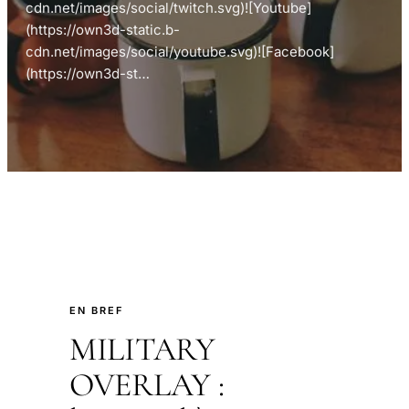
cdn.net/images/social/twitch.svg)![Youtube]
(https://own3d-static.b-
cdn.net/images/social/youtube.svg)![Facebook]
(https://own3d-st…
EN BREF
MILITARY
OVERLAY :