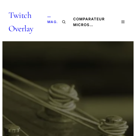
Twitch
—
COMPARATEUR
MAG.
MICROS…
Overlay