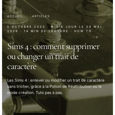
ACCUEIL
·
ARTICLES
5 OCTOBRE 2023
· MIS À JOUR LE
29 MAI
2026
· 14 MIN DE LECTURE
· HOW TO
Sims 4 : comment supprimer
ou changer un trait de
caractère
Les Sims 4 : enlever ou modifier un trait de caractère
sans tricher, grâce à la Potion de Réattribution ou le
mode création. Tuto pas à pas.