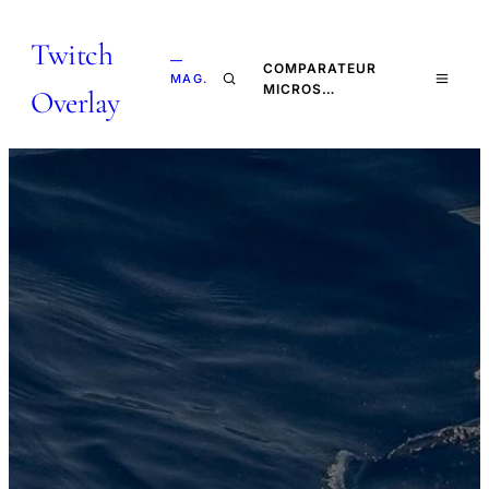
Twitch
—
COMPARATEUR
MAG.
MICROS…
Overlay