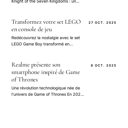
Knight of the Seven Kingdoms : une
nouvelle étoile dans l'univers
médiéval de Game of Thrones
Depuis la fin de la série.
Transformez votre set LEGO
27 OCT. 2025
en console de jeu
Redécouvrez la nostalgie avec le set
LEGO Game Boy transformé en
véritable console de jeu De plus en
plus, les passionnés de LEGO
cherchent à allier.
Realme présente son
8 OCT. 2025
smartphone inspiré de Game
of Thrones
Une révolution technologique née de
l'univers de Game of Thrones En 2025,
le marché des smartphones voit une
nouvelle incursion spectaculaire.