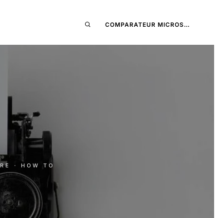
COMPARATEUR MICROS…
URE
· HOW TO