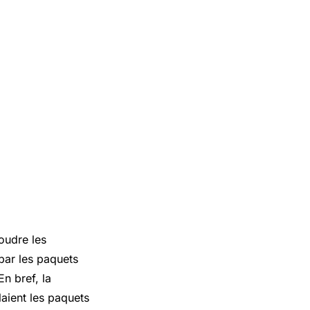
oudre les
par les paquets
En bref, la
laient les paquets