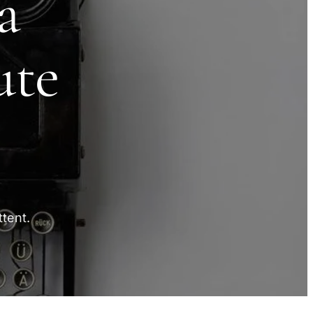
a
ute
ttent.