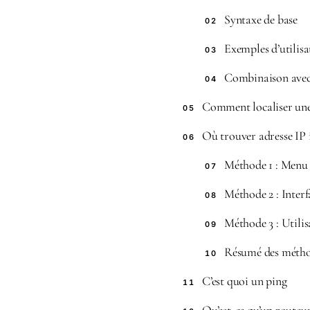
Syntaxe de base
02
Exemples d’utilisa
03
Combinaison avec
04
Comment localiser une
05
Où trouver adresse IP
06
Méthode 1 : Menu 
07
Méthode 2 : Inter
08
Méthode 3 : Utilis
09
Résumé des méth
10
C’est quoi un ping
11