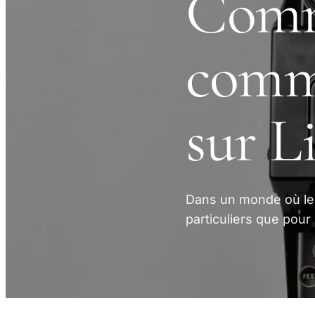
Comme
comm
sur L
Dans un monde où le 
particuliers que pour