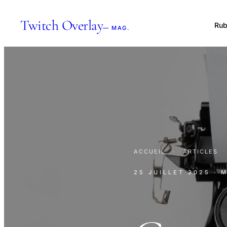
Twitch Overlay
Rub
— MAG.
ACCUEIL
·
ARTICLES
25 JUILLET 2025
· 