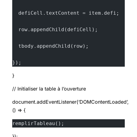
  defiCell.textContent = item.defi;
  row.appendChild(defiCell);
  tbody.appendChild(row);
});
}
// Initialiser la table à l’ouverture
document.addEventListener(‘DOMContentLoaded’,
() => {
remplirTableau();
});