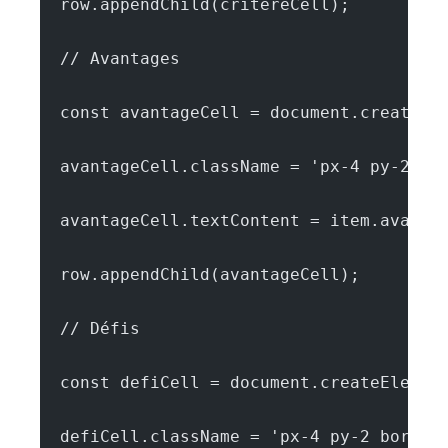
  row.appendChild(critereCell);
  // Avantages
  const avantageCell = document.createEl
  avantageCell.className = 'px-4 py-2 bo
  avantageCell.textContent = item.avanta
  row.appendChild(avantageCell);
  // Défis
  const defiCell = document.createElemen
  defiCell.className = 'px-4 py-2 border